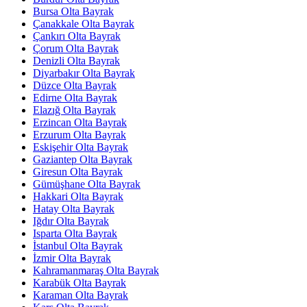
Bursa Olta Bayrak
Çanakkale Olta Bayrak
Çankırı Olta Bayrak
Çorum Olta Bayrak
Denizli Olta Bayrak
Diyarbakır Olta Bayrak
Düzce Olta Bayrak
Edirne Olta Bayrak
Elazığ Olta Bayrak
Erzincan Olta Bayrak
Erzurum Olta Bayrak
Eskişehir Olta Bayrak
Gaziantep Olta Bayrak
Giresun Olta Bayrak
Gümüşhane Olta Bayrak
Hakkari Olta Bayrak
Hatay Olta Bayrak
Iğdır Olta Bayrak
Isparta Olta Bayrak
İstanbul Olta Bayrak
İzmir Olta Bayrak
Kahramanmaraş Olta Bayrak
Karabük Olta Bayrak
Karaman Olta Bayrak