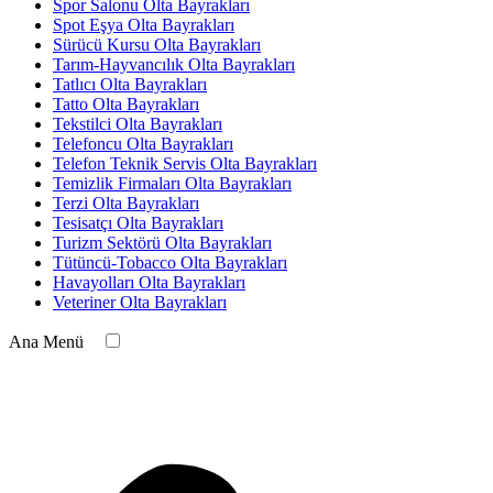
Spor Salonu Olta Bayrakları
Spot Eşya Olta Bayrakları
Sürücü Kursu Olta Bayrakları
Tarım-Hayvancılık Olta Bayrakları
Tatlıcı Olta Bayrakları
Tatto Olta Bayrakları
Tekstilci Olta Bayrakları
Telefoncu Olta Bayrakları
Telefon Teknik Servis Olta Bayrakları
Temizlik Firmaları Olta Bayrakları
Terzi Olta Bayrakları
Tesisatçı Olta Bayrakları
Turizm Sektörü Olta Bayrakları
Tütüncü-Tobacco Olta Bayrakları
Havayolları Olta Bayrakları
Veteriner Olta Bayrakları
Ana Menü