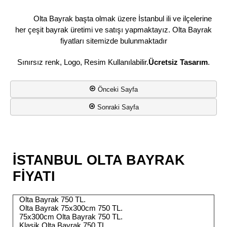
Olta Bayrak başta olmak üzere İstanbul ili ve ilçelerine
her çeşit bayrak üretimi ve satışı yapmaktayız. Olta Bayrak
fiyatları sitemizde bulunmaktadır
Sınırsız renk, Logo, Resim Kullanılabilir.
Ücretsiz Tasarım
.
Önceki Sayfa
Sonraki Sayfa
İSTANBUL OLTA BAYRAK
FİYATI
Olta Bayrak 750 TL.
Olta Bayrak 75x300cm 750 TL.
75x300cm Olta Bayrak 750 TL.
Klasik Olta Bayrak 750 TL.