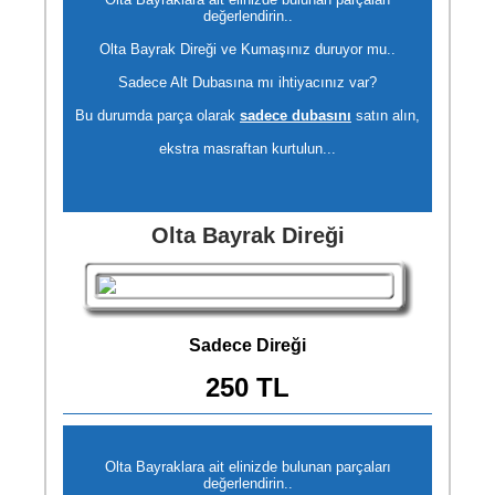
değerlendirin..
Olta Bayrak Direği ve Kumaşınız duruyor mu..
Sadece Alt Dubasına mı ihtiyacınız var?
Bu durumda parça olarak
sadece dubasını
satın alın,
ekstra masraftan kurtulun...
Olta Bayrak Direği
Sadece Direği
250 TL
Olta Bayraklara ait elinizde bulunan parçaları
değerlendirin..