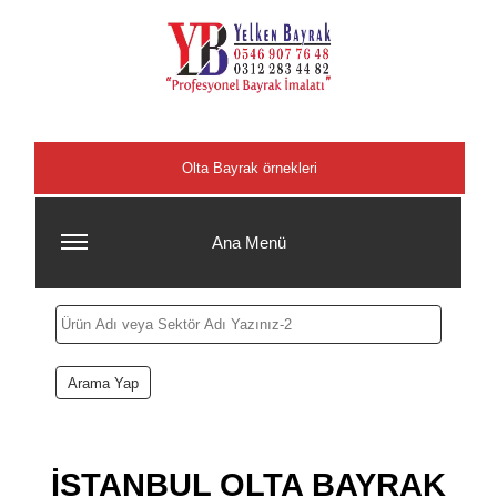
Şehirler
Olta Bayrak örnekleri
Ana Menü
İSTANBUL OLTA BAYRAK