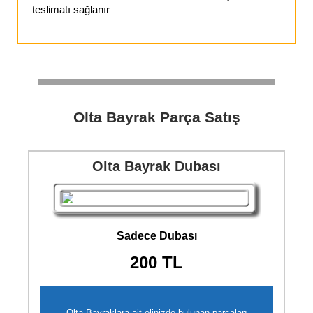
teslimatı sağlanır
Olta Bayrak Parça Satış
Olta Bayrak Dubası
Sadece Dubası
200 TL
Olta Bayraklara ait elinizde bulunan parçaları