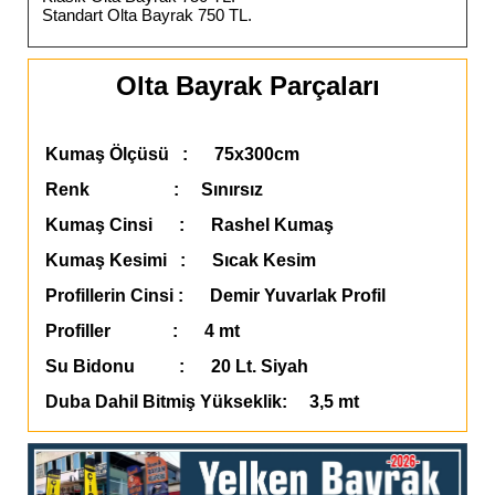
Standart Olta Bayrak 750 TL.
Olta Bayrak Parçaları
Kumaş Ölçüsü : 75x300cm
Renk : Sınırsız
Kumaş Cinsi : Rashel Kumaş
Kumaş Kesimi : Sıcak Kesim
Profillerin Cinsi : Demir Yuvarlak Profil
Profiller : 4 mt
Su Bidonu : 20 Lt. Siyah
Duba Dahil Bitmiş Yükseklik: 3,5 mt