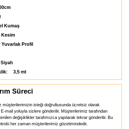
00cm
z
l Kumaş
 Kesim
 Yuvarlak Profil
Siyah
klik: 3,5 mt
rım Süreci
z müşterilerimizin isteği doğrultusunda ücretsiz olarak
mail yoluyla sizlere gönderilir. Müşterilerimiz tarafından
tenilen değişiklikler tarafımızca yapılarak tekrar gönderilir. Bu
trolü her zaman müşterilerimiz gözetimindedir.