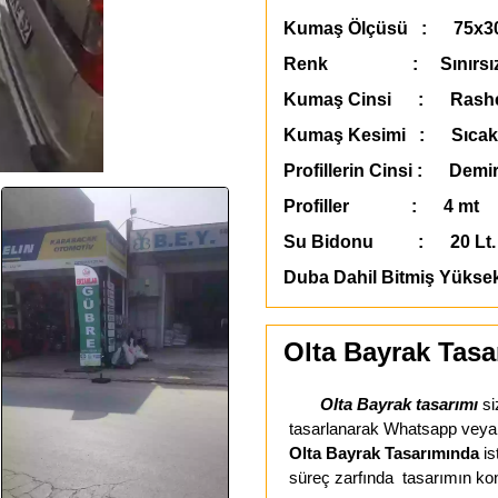
Kumaş Ölçüsü : 75x3
Renk : Sınırsı
Kumaş Cinsi : Rashe
Kumaş Kesimi : Sıcak
Profillerin Cinsi : Demir
Profiller : 4 mt
Su Bidonu : 20 Lt. 
Duba Dahil Bitmiş Yükse
Olta Bayrak Tasa
Olta Bayrak tasarımı
si
tasarlanarak Whatsapp veya E-
Olta Bayrak Tasarımında
is
süreç zarfında tasarımın kon