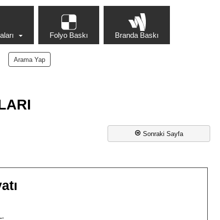
ları
Folyo Baskı
Branda Baskı
LARI
Sonraki Sayfa
atı
L.