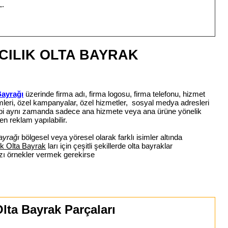
L.
CILIK OLTA BAYRAK
Bayrağı
üzerinde firma adı, firma logosu, firma telefonu, hizmet
simleri, özel kampanyalar, özel hizmetler, sosyal medya adresleri
 gibi aynı zamanda sadece ana hizmete veya ana ürüne yönelik
en reklam yapılabilir.
ayrağı
bölgesel veya yöresel olarak farklı isimler altında
k Olta Bayrak
ları için çeşitli şekillerde olta bayraklar
azı örnekler vermek gerekirse
lta Bayrak Parçaları