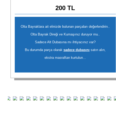
200 TL
Olta Bayraklara ait elinizde bulunan parçaları değerlendirin..
Olta Bayrak Direği ve Kumaşınız duruyor mu..
Sadece Alt Dubasına mı ihtiyacınız var?
Bu durumda parça olarak
sadece dubasını
satın alın,
ekstra masraftan kurtulun...