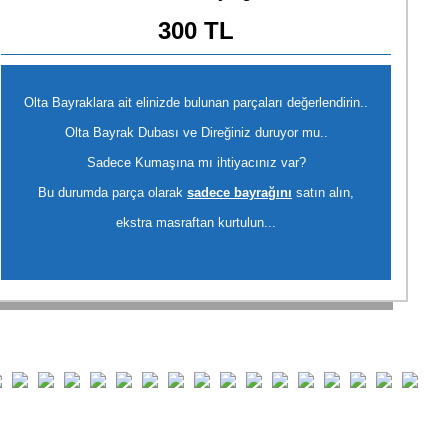
300 TL
Olta Bayraklara ait elinizde bulunan parçaları değerlendirin..
Olta Bayrak Dubası ve Direğiniz duruyor mu..
Sadece Kumaşına mı ihtiyacınız var?
Bu durumda parça olarak
sadece bayrağını
satın alın,
ekstra masraftan kurtulun...