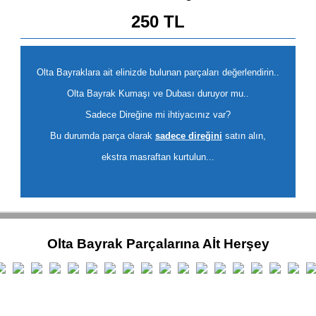
250 TL
Olta Bayraklara ait elinizde bulunan parçaları değerlendirin..
Olta Bayrak Kumaşı ve Dubası duruyor mu..
Sadece Direğine mi ihtiyacınız var?
Bu durumda parça olarak
sadece direğini
satın alın,
ekstra masraftan kurtulun...
Olta Bayrak Parçalarına Aİt Herşey