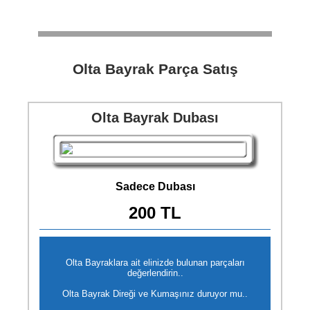
Olta Bayrak Parça Satış
Olta Bayrak Dubası
Sadece Dubası
200 TL
Olta Bayraklara ait elinizde bulunan parçaları
değerlendirin..
Olta Bayrak Direği ve Kumaşınız duruyor mu..