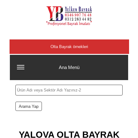
Şehirler
Olta Bayrak örnekleri
Ana Menü
YALOVA OLTA BAYRAK