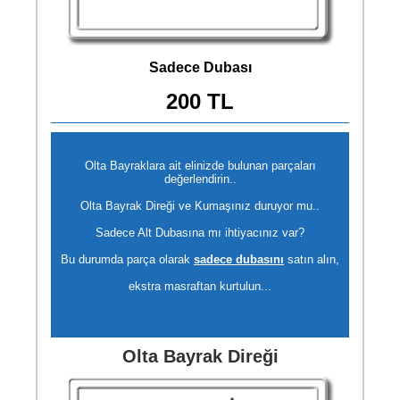
Sadece Dubası
200 TL
Olta Bayraklara ait elinizde bulunan parçaları
değerlendirin..
Olta Bayrak Direği ve Kumaşınız duruyor mu..
Sadece Alt Dubasına mı ihtiyacınız var?
Bu durumda parça olarak
sadece dubasını
satın alın,
ekstra masraftan kurtulun...
Olta Bayrak Direği