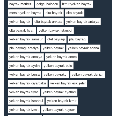
bayrak merkezi
gelgel baloncu
izmir yelken bayrak
mersin yelken bayrak
olta bayrak
olta bayrak
yelken bayrak
olta bayrak ankara
yelken bayrak antalya
olta bayrak fiyatı
yelken bayrak istanbul
yelken bayrak samsun
otel bayrağı
plaj bayrağı
plaj bayrağı antalya
yelken bayrak
yelken bayrak adana
yelken bayrak antalya
yelken bayrak antep
yelken bayrak aydın
yelken bayrak bolu
yelken bayrak bursa
yelken bayrakçı
yelken bayrak denizli
yelken bayrak diyarbakır
yelken bayrak eskişehir
yelken bayrak fiyati
yelken bayrak fiyatları
yelken bayrak istanbul
yelken bayrak izmir
yelken bayrak izmit
yelken bayrak kayseri