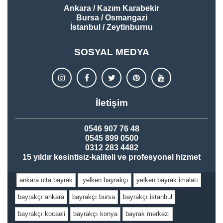
Ankara / Kazım Karabekir
Bursa / Osmangazi
İstanbul / Zeytinburnu
SOSYAL MEDYA
İletişim
0546 907 76 48
0545 899 0500
0312 283 4482
15 yıldır kesintisiz-kaliteli ve profesyonel hizmet
ankara olta bayrak
yelken bayrakçı
yelken bayrak imalatı
bayrakçı ankara
bayrakçı bursa
bayrakçı istanbul
bayrakçı kocaeli
bayrakçı konya
bayrak merkezi