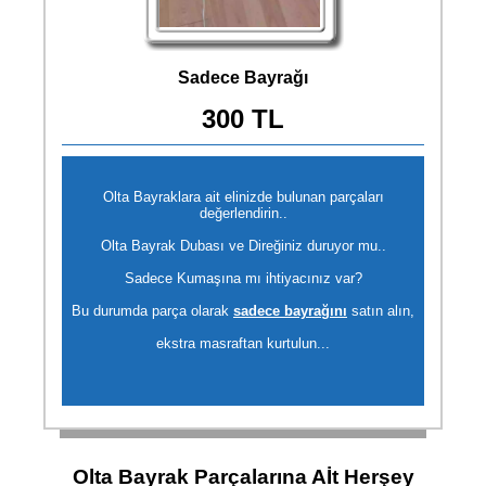
Sadece Bayrağı
300 TL
Olta Bayraklara ait elinizde bulunan parçaları
değerlendirin..
Olta Bayrak Dubası ve Direğiniz duruyor mu..
Sadece Kumaşına mı ihtiyacınız var?
Bu durumda parça olarak
sadece bayrağını
satın alın,
ekstra masraftan kurtulun...
Olta Bayrak Parçalarına Aİt Herşey