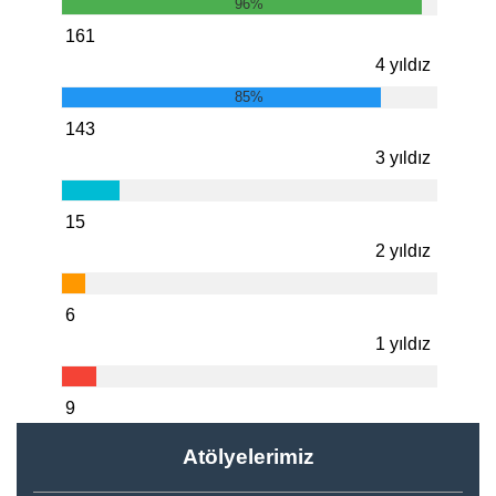
96%
161
4 yıldız
85%
143
3 yıldız
15
2 yıldız
6
1 yıldız
9
Atölyelerimiz