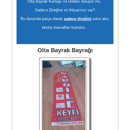
Olta Bayrak Kumaşı ve Dubası duruyor mu..
Sadece Direğine mi ihtiyacınız var?
Bu durumda parça olarak
sadece direğini
satın alın,
ekstra masraftan kurtulun...
Olta Bayrak Bayrağı