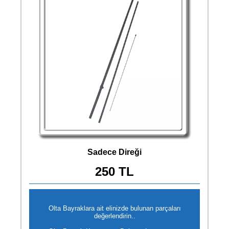
Sadece Direği
250 TL
Olta Bayraklara ait elinizde bulunan parçaları
değerlendirin..