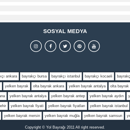
SOSYAL MEDYA
kçı ankara
bayrakçı bursa
bayrakçı istanbul
bayrakçı kocaeli
bayrakç
k
yelken bayrak
olta bayrak ankara
yelken bayrak antalya
olta bayrak 
ana
yelken bayrak antalya
yelken bayrak antep
yelken bayrak aydın
ehir
yelken bayrak fiyati
yelken bayrak fiyatları
yelken bayrak istanbul
yelken bayrak mersin
yelken bayrak muğla
yelken bayrak samsun
y
Copyright © Yol Bayrağı 2011 All right reserved.