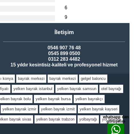
6
9
İletişim
0546 907 76 48
0545 899 0500
0312 283 4482
15 yıldır kesintisiz-kaliteli ve profesyonel hizmet
ı konya
bayrak merkezi
bayrak merkezi
gelgel baloncu
fiyatı
yelken bayrak istanbul
yelken bayrak samsun
otel bayrağı
yelken bayrak bolu
yelken bayrak bursa
yelken bayrakçı
yelken bayrak izmir
yelken bayrak izmit
yelken bayrak kayseri
whatsapp dan
elken bayrak sivas
yelken bayrak trabzon
yolbayrağı
yol bayrağı
görüşelim