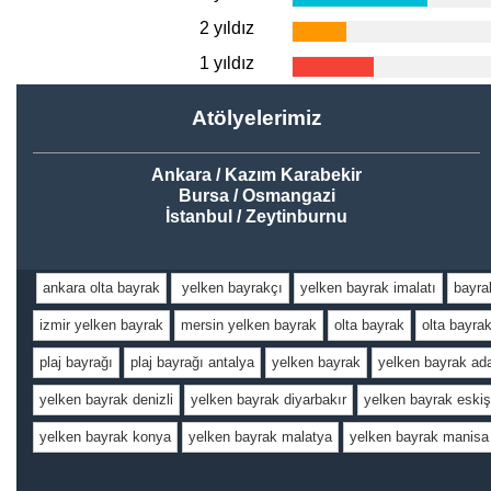
2 yıldız
1 yıldız
Atölyelerimiz
Ankara / Kazım Karabekir
Bursa / Osmangazi
İstanbul / Zeytinburnu
ankara olta bayrak
yelken bayrakçı
yelken bayrak imalatı
bayra
izmir yelken bayrak
mersin yelken bayrak
olta bayrak
olta bayra
plaj bayrağı
plaj bayrağı antalya
yelken bayrak
yelken bayrak ad
yelken bayrak denizli
yelken bayrak diyarbakır
yelken bayrak eskiş
yelken bayrak konya
yelken bayrak malatya
yelken bayrak manisa