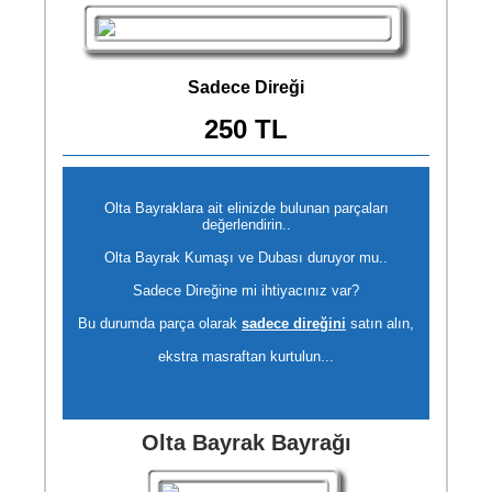
Sadece Direği
250 TL
Olta Bayraklara ait elinizde bulunan parçaları
değerlendirin..
Olta Bayrak Kumaşı ve Dubası duruyor mu..
Sadece Direğine mi ihtiyacınız var?
Bu durumda parça olarak
sadece direğini
satın alın,
ekstra masraftan kurtulun...
Olta Bayrak Bayrağı