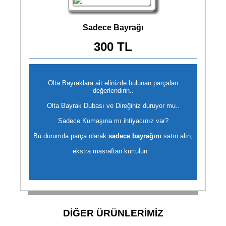
Sadece Bayrağı
300 TL
Olta Bayraklara ait elinizde bulunan parçaları
değerlendirin..
Olta Bayrak Dubası ve Direğiniz duruyor mu..
Sadece Kumaşına mı ihtiyacınız var?
Bu durumda parça olarak
sadece bayrağını
satın alın,
ekstra masraftan kurtulun...
DİĞER ÜRÜNLERİMİZ