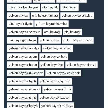
mersin yelken bayrak
olta bayrak
olta bayrak
yelken bayrak
olta bayrak ankara
yelken bayrak antalya
olta bayrak fiyatı
yelken bayrak istanbul
yelken bayrak samsun
otel bayrağı
plaj bayrağı
plaj bayrağı antalya
yelken bayrak
yelken bayrak adana
yelken bayrak antalya
yelken bayrak antep
yelken bayrak aydın
yelken bayrak bolu
yelken bayrak bursa
yelken bayrakçı
yelken bayrak denizli
yelken bayrak diyarbakır
yelken bayrak eskişehir
yelken bayrak fiyati
yelken bayrak fiyatları
yelken bayrak istanbul
yelken bayrak izmir
yelken bayrak izmit
yelken bayrak kayseri
yelken bayrak konya
yelken bayrak malatya