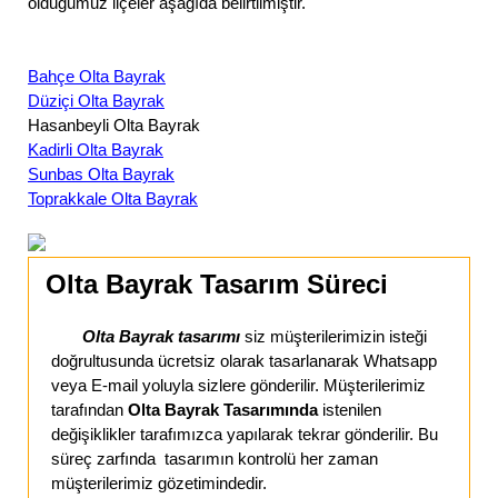
olduğumuz ilçeler aşağıda belirtilmiştir.
Bahçe Olta Bayrak
Düziçi Olta Bayrak
Hasanbeyli Olta Bayrak
Kadirli Olta Bayrak
Sunbas Olta Bayrak
Toprakkale Olta Bayrak
Olta Bayrak Tasarım Süreci
Olta Bayrak tasarımı
siz müşterilerimizin isteği
doğrultusunda ücretsiz olarak tasarlanarak Whatsapp
veya E-mail yoluyla sizlere gönderilir. Müşterilerimiz
tarafından
Olta Bayrak Tasarımında
istenilen
değişiklikler tarafımızca yapılarak tekrar gönderilir. Bu
süreç zarfında tasarımın kontrolü her zaman
müşterilerimiz gözetimindedir.