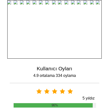
Kullanıcı Oyları
4.9 ortalama 334 oylama
5 yıldız
96%