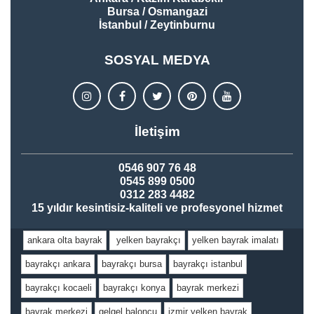
Bursa / Osmangazi
İstanbul / Zeytinburnu
SOSYAL MEDYA
İletişim
0546 907 76 48
0545 899 0500
0312 283 4482
15 yıldır kesintisiz-kaliteli ve profesyonel hizmet
ankara olta bayrak
yelken bayrakçı
yelken bayrak imalatı
bayrakçı ankara
bayrakçı bursa
bayrakçı istanbul
bayrakçı kocaeli
bayrakçı konya
bayrak merkezi
bayrak merkezi
gelgel baloncu
izmir yelken bayrak