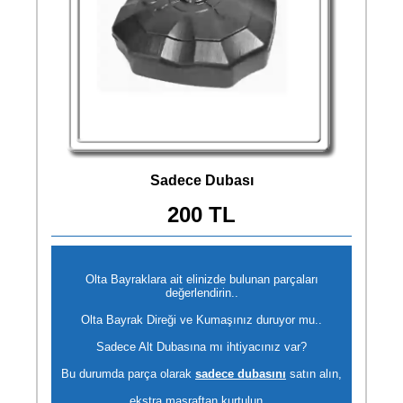
Sadece Dubası
200 TL
Olta Bayraklara ait elinizde bulunan parçaları
değerlendirin..
Olta Bayrak Direği ve Kumaşınız duruyor mu..
Sadece Alt Dubasına mı ihtiyacınız var?
Bu durumda parça olarak
sadece dubasını
satın alın,
ekstra masraftan kurtulun...