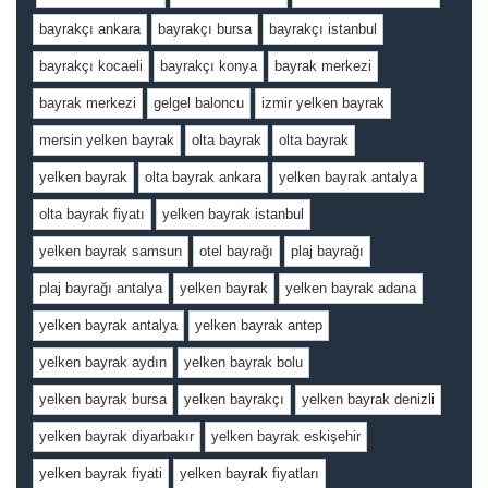
bayrakçı ankara
bayrakçı bursa
bayrakçı istanbul
bayrakçı kocaeli
bayrakçı konya
bayrak merkezi
bayrak merkezi
gelgel baloncu
izmir yelken bayrak
mersin yelken bayrak
olta bayrak
olta bayrak
yelken bayrak
olta bayrak ankara
yelken bayrak antalya
olta bayrak fiyatı
yelken bayrak istanbul
yelken bayrak samsun
otel bayrağı
plaj bayrağı
plaj bayrağı antalya
yelken bayrak
yelken bayrak adana
yelken bayrak antalya
yelken bayrak antep
yelken bayrak aydın
yelken bayrak bolu
yelken bayrak bursa
yelken bayrakçı
yelken bayrak denizli
yelken bayrak diyarbakır
yelken bayrak eskişehir
yelken bayrak fiyati
yelken bayrak fiyatları