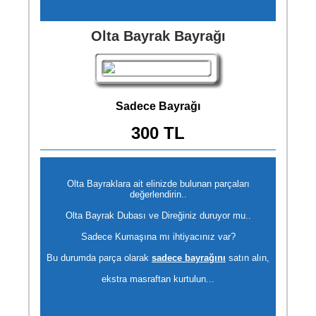
Olta Bayrak Bayrağı
Sadece Bayrağı
300 TL
Olta Bayraklara ait elinizde bulunan parçaları
değerlendirin..
Olta Bayrak Dubası ve Direğiniz duruyor mu..
Sadece Kumaşına mı ihtiyacınız var?
Bu durumda parça olarak
sadece bayrağını
satın alın,
ekstra masraftan kurtulun...