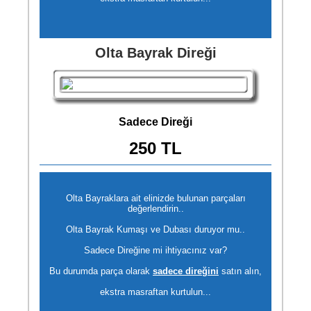
Olta Bayrak Direği
Sadece Direği
250 TL
Olta Bayraklara ait elinizde bulunan parçaları
değerlendirin..
Olta Bayrak Kumaşı ve Dubası duruyor mu..
Sadece Direğine mi ihtiyacınız var?
Bu durumda parça olarak
sadece direğini
satın alın,
ekstra masraftan kurtulun...